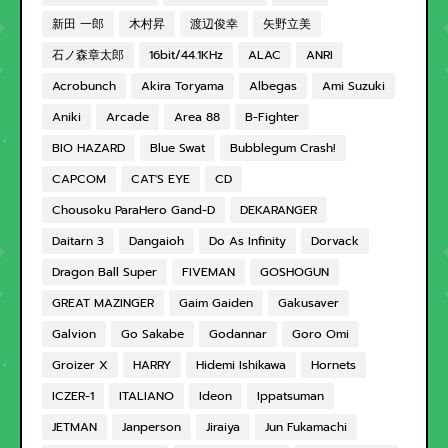
新田 一郎
木村昇
渡辺俊幸
矢野立美
石ノ森章太郎
16bit/44.1KHz
ALAC
ANRI
Acrobunch
Akira Toryama
Albegas
Ami Suzuki
Aniki
Arcade
Area 88
B-Fighter
BIO HAZARD
Blue Swat
Bubblegum Crash!
CAPCOM
CAT'S EYE
CD
Chousoku ParaHero Gand-D
DEKARANGER
Daitarn 3
Dangaioh
Do As Infinity
Dorvack
Dragon Ball Super
FIVEMAN
GOSHOGUN
GREAT MAZINGER
Gaim Gaiden
Gakusaver
Galvion
Go Sakabe
Godannar
Goro Omi
Groizer X
HARRY
Hidemi Ishikawa
Hornets
ICZER-1
ITALIANO
Ideon
Ippatsuman
JETMAN
Janperson
Jiraiya
Jun Fukamachi