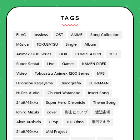
TAGS
FLAC
lossless
OST
ANIME
Song Collection
Música
TOKUSATSU
Single
Album
Animex 1200 Series
BOX
COMPILATION
BEST
Super Sentai
Live
Games
KAMEN RIDER
Video
Tokusatsu Animex 1200 Series
MP3
Hironobu Kageyama
Discografia
ULTRAMAN
Hi-Res Audio
Chumei Watanabe
Insert Song
24bit/48kHz
Super Hero Chronicle
Theme Song
Ichiro Mizuki
cover
影山ヒロノブ
渡辺宙明
Akira Kushida
J-Pop
Yuji Ohno
串田アキラ
24bit/96kHz
JAM Project