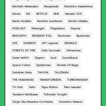
Michiaki Watanabe
Mospeada
Motohiro Kawashima
Movie
NA
NETFLIX
NHK
Nanako SOS
Naoki Kodaka
Norihito Sumitomo
Noriko Hidaka
PODCAST
Patranger
Playstation
Popura
RAYEARTH
RESIDENT EVIL
Rockman
Ryukendo
SHS
SHURATO
SPT Layzner
SRUNGLE
STREETS OF FIRE
Seiki Kurosaki
Shinesman
Sister MAYO
Slayers
Soul
Soundtrack
Space Cobra
Spiderman
Streets Of Rage
Sukeban Deka
TAKUYA
TALIZMAN
THE HUMANOID
TRANSFORMERS
TURBORANGER
TV-Size
Taito
Tajuu Rokou
Taku Iwasaki
Tanakori Nishikawa
Tokimeki Tonight
Tokyo Ska Paradise Orchestra
Tomohiro Hatano