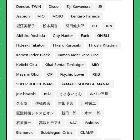
Dendou TWIN
Disco
Eiji Kawamura
J9
Jaspion
MIO
MOJO
kentaro haneda
堀江美都子
松本梨香
羽田健太郎
80
90's
Akihiko Yoshida
City Hunter
Funk
GHIBLI
Hideaki Takatori
Hikaru Kurosaki
Hiroshi Kitadani
Kamen Rider Black
Kamen Rider Zero-One
Keiichi Oku
Kikai Sentai Zenkaiger
MIQ
Masami Okui
OP
Psychic Lover
R&B
SUPER ROBOT WARS
YAMATO SOUND ALMANAC
joe hisaishi
m4a
ささきいさお
ルパン三世
久石譲
佐橋俊彦
吉田明彦
川村栄二
巨獣特捜ジャスピオン
新田一郎
水木 一郎
石原慎一
高取ヒデアキ
AAC
Baldios
Bismarck
Bubblegum Crisis
CLAMP