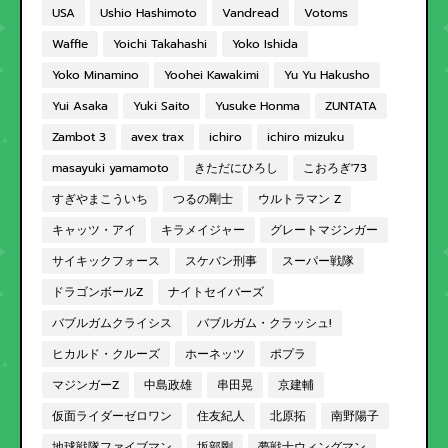
USA
Ushio Hashimoto
Vandread
Votoms
Waffle
Yoichi Takahashi
Yoko Ishida
Yoko Minamino
Yoohei Kawakimi
Yu Yu Hakusho
Yui Asaka
Yuki Saito
Yusuke Honma
ZUNTATA
Zambot 3
avex trax
ichiro
ichiro mizuku
masayuki yamamoto
きただにひろし
こおろぎ'73
すぎやまこういち
つるの剛士
ウルトラマン Z
キャッツ・アイ
キラメイジャー
グレートマジンガー
サイキックフォース
スケバン刑事
スーパー戦隊
ドラゴンボールZ
ナイトセイバーズ
バブルガムクライシス
バブルガム・クラッシュ!
ヒカルド・クルーズ
ホーネッツ
ポプラ
マジンガーZ
中島政雄
串田晃
京建輔
仮面ライダーゼロワン
住友紀人
北原拓
南野陽子
地球戦隊ファイブマン
坂部剛
夢戦士ウィングマン