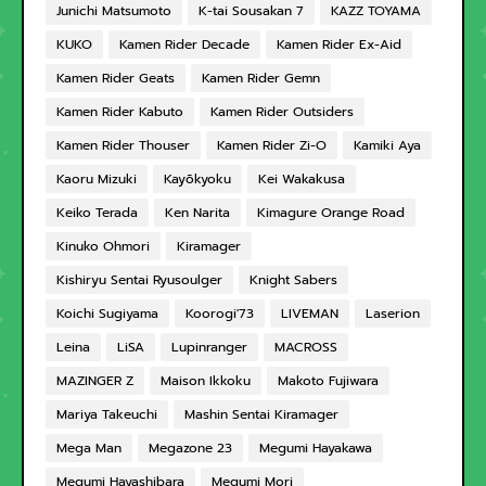
Junichi Matsumoto
K-tai Sousakan 7
KAZZ TOYAMA
KUKO
Kamen Rider Decade
Kamen Rider Ex-Aid
Kamen Rider Geats
Kamen Rider Gemn
Kamen Rider Kabuto
Kamen Rider Outsiders
Kamen Rider Thouser
Kamen Rider Zi-O
Kamiki Aya
Kaoru Mizuki
Kayōkyoku
Kei Wakakusa
Keiko Terada
Ken Narita
Kimagure Orange Road
Kinuko Ohmori
Kiramager
Kishiryu Sentai Ryusoulger
Knight Sabers
Koichi Sugiyama
Koorogi'73
LIVEMAN
Laserion
Leina
LiSA
Lupinranger
MACROSS
MAZINGER Z
Maison Ikkoku
Makoto Fujiwara
Mariya Takeuchi
Mashin Sentai Kiramager
Mega Man
Megazone 23
Megumi Hayakawa
Megumi Hayashibara
Megumi Mori