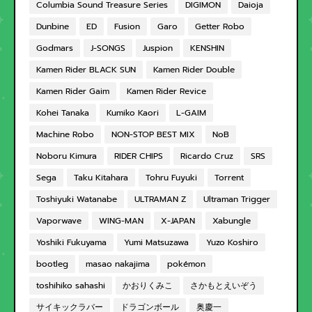
Columbia Sound Treasure Series
DIGIMON
Daioja
Dunbine
ED
Fusion
Garo
Getter Robo
Godmars
J-SONGS
Juspion
KENSHIN
Kamen Rider BLACK SUN
Kamen Rider Double
Kamen Rider Gaim
Kamen Rider Revice
Kohei Tanaka
Kumiko Kaori
L-GAIM
Machine Robo
NON-STOP BEST MIX
NoB
Noboru Kimura
RIDER CHIPS
Ricardo Cruz
SRS
Sega
Taku Kitahara
Tohru Fuyuki
Torrent
Toshiyuki Watanabe
ULTRAMAN Z
Ultraman Trigger
Vaporwave
WING-MAN
X-JAPAN
Xabungle
Yoshiki Fukuyama
Yumi Matsuzawa
Yuzo Koshiro
bootleg
masao nakajima
pokémon
toshihiko sahashi
かおりくみこ
さかもとえいぞう
サイキックラバー
ドラゴンボール
奥慶一