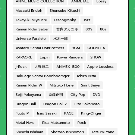
ANIME MUSIC COLLECTION
ANIMETAL
Lossy
Masaaki Endoh
Shunsuke Kikuchi
Takayuki Miyauchi
Discography
Jazz
Kamen Rider Saber
宮内タカユキ
80's
80s
Universo Paralelo
水木一郎
Avataro Sentai DonBrothers
BGM
GODZILLA
KARAOKE
Lupin
Power Rangers
SHOW
j-Rock
大野雄二
ANIMEX 1300
Apple Lossless
Bakuage Sentai Boonboomger
Ichiro Nitta
Kamen Rider W
Mitsuko Horie
Saint Seiya
Seiji Yokoyama
遠藤正明
City Pop
DVD
Dragon Ball
Dragon Ball Z
Eizo Sakamoto
Fuuto PI
Isao Sasaki
KAGE
King-Ohger
Metal Hero
Rica Matsumoto
Rock
Shinichi Ishihara
Shotaro Ishinomori
Tatsumi Yano