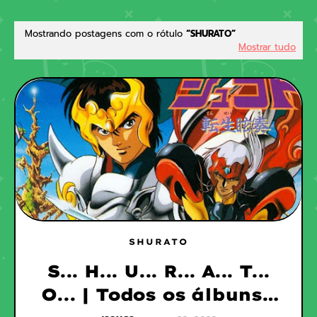
Mostrando postagens com o rótulo
SHURATO
Mostrar tudo
SHURATO
S... H... U... R... A... T...
O... | Todos os álbuns |