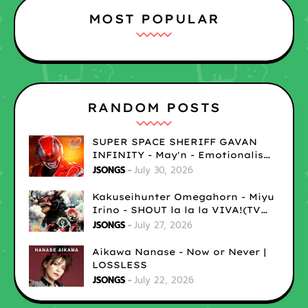
MOST POPULAR
RANDOM POSTS
SUPER SPACE SHERIFF GAVAN
INFINITY - May'n - Emotionalism
| LOSSLESS
JSONGS
July 30, 2026
Kakuseihunter Omegahorn - Miyu
Irino - SHOUT la la la VIVA!(TV
size) | LOSSLESS
JSONGS
July 27, 2026
Aikawa Nanase - Now or Never |
LOSSLESS
JSONGS
July 22, 2026