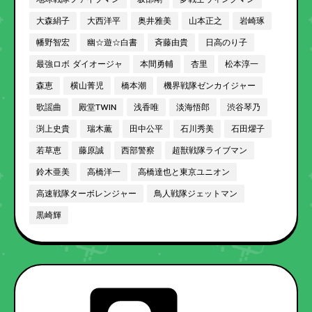
大森絹子
大西洋平
奥井雅美
山本正之
岩崎琢
幡野智宏
幽☆遊☆白書
斉藤由貴
日高のり子
最強ロボ ダイオージャ
本間勇輔
杏里
松本淳一
森恵
横山菁児
橋本潮
機界戦隊ゼンカイジャー
歌謡曲
殿堂TWIN
浅香唯
淡海悟郎
渋谷琴乃
渕上史貴
瑞木薫
田中公平
石川秀美
石田燿子
若草恵
藤原誠
西部警察
超獣戦隊ライブマン
鈴木亜美
高橋洋一
高橋達也と東京ユニオン
高速戦隊ターボレンジャー
鳥人戦隊ジェットマン
黒崎輝